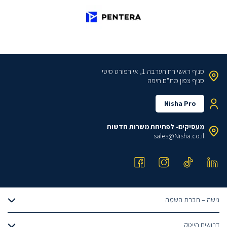
סניף ראשי
רח הערבה 1, איירפורט סיטי
סניף צפון
מת"ם חיפה
Nisha Pro
מעסיקים- לפתיחת משרות חדשות
sales@Nisha.co.il
נישה – חברת השמה
אודותינו
דרושים הייטק