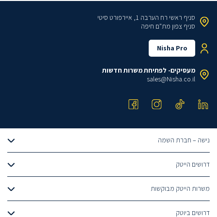
סניף ראשי
רח הערבה 1, איירפורט סיטי
סניף צפון
מת"ם חיפה
Nisha Pro
מעסיקים- לפתיחת משרות חדשות
sales@Nisha.co.il
נישה – חברת השמה
אודותינו
דרושים הייטק
הצוות שלנו
דרושים מתכנתים
טבלאות שכר
משרות הייטק מבוקשות
דרושים QA ובודקי תוכנה
מגייסים עובדים?
פיתוח אלגוריתמים
דרושים UX UI
דרושים ביוטק
סוכן חכם