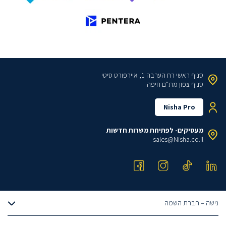
סניף ראשי
רח הערבה 1, איירפורט סיטי
סניף צפון
מת"ם חיפה
Nisha Pro
מעסיקים- לפתיחת משרות חדשות
sales@Nisha.co.il
נישה – חברת השמה
אודותינו