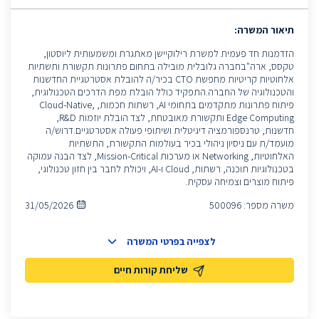
תיאור המשרה:
הזדמנות חד פעמית למשרת רילוקיישן מאתגרת ומשמעותית ליוסטון,
טקסס, ארה"בחברה גלובלית מובילה בתחום פתרונות תקשורת ותשתיות
אלחוטיות קריטיות מחפשת CTO בכיר/ה להובלת אסטרטגיית החדשנות
והטכנולוגיה של החברה.התפקיד כולל הובלת מפת הדרכים הטכנולוגית,
פיתוח פתרונות מתקדמים בתחומי AI, רשתות חכמות, Cloud-Native,
Edge Computing ותקשורת מאובטחת, לצד הובלת יוזמות R&D,
חדשנות, טרנספורמציה דיגיטלית ושיתופי פעולה אסטרטגיים.דרוש/ה
מועמד/ת עם ניסיון ניהולי בכיר בעולמות התקשורת, התשתיות
האלחוטיות, Networking או מערכות Mission-Critical, לצד הבנה עמוקה
בטכנולוגיות תוכנה, רשתות, Cloud ו-AI, ויכולת לחבר בין חזון טכנולוגי,
פיתוח מוצרים וצמיחה עסקית.
משרה מספר:
500096
31/05/2026
לצפייה בפרטי המשרה
שליחת קורות חיים