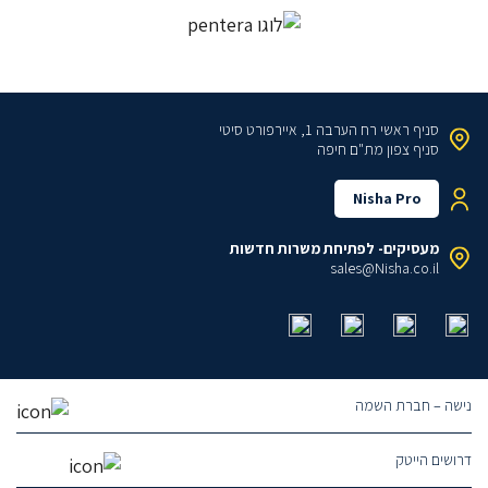
סניף ראשי
רח הערבה 1, איירפורט סיטי
סניף צפון
מת"ם חיפה
Nisha Pro
מעסיקים- לפתיחת משרות חדשות
sales@Nisha.co.il
נישה – חברת השמה
אודותינו
דרושים הייטק
הצוות שלנו