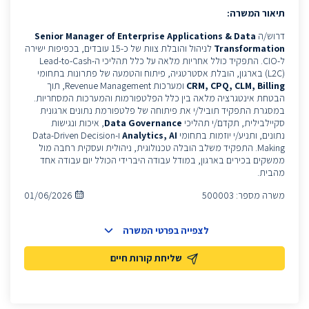
תיאור המשרה:
דרוש/ה
of Enterprise Applications & Data
Senior Manager
Transformation
לניהול והובלת צוות של כ-15 עובדים, בכפיפות ישירה
ל-CIO. התפקיד כולל אחריות מלאה על כלל תהליכי ה-Lead-to-Cash
(L2C) בארגון, הובלת אסטרטגיה, פיתוח והטמעה של פתרונות בתחומי
CRM, CPQ, CLM, Billing
ומערכות Revenue Management, תוך
הבטחת אינטגרציה מלאה בין כלל הפלטפורמות והמערכות המסחריות.
במסגרת התפקיד תוביל/י את פיתוחה של פלטפורמת נתונים ארגונית
סקיילבילית, תקדם/י תהליכי
Data Governance
, איכות ונגישות
נתונים, ותניע/י יוזמות בתחומי
Analytics, AI
ו-Data-Driven Decision
Making. התפקיד משלב הובלה טכנולוגית, ניהולית ועסקית רחבה מול
ממשקים בכירים בארגון, במודל עבודה היברידי הכולל יום עבודה אחד
מהבית.
משרה מספר:
500003
01/06/2026
לצפייה בפרטי המשרה
שליחת קורות חיים