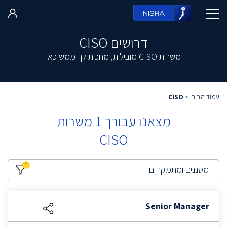
דרושים CISO
משרות CISO מובילות, מחכות לך ממש כאן
עמוד הבית
>
CISO
מצאנו עבורך
1
משרות
CISO
1
מסננים ומתמקדים
Senior Manager