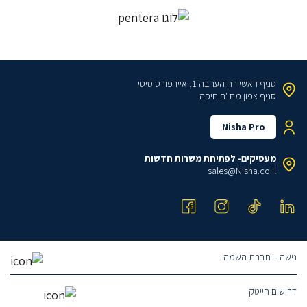
סניף ראשי
רח הערבה 1, איירפורט סיטי
סניף צפון
מת"ם חיפה
Nisha Pro
מעסיקים- לפתיחת משרות חדשות
sales@Nisha.co.il
נישה – חברת השמה
אודותינו
דרושים הייטק
הצוות שלנו