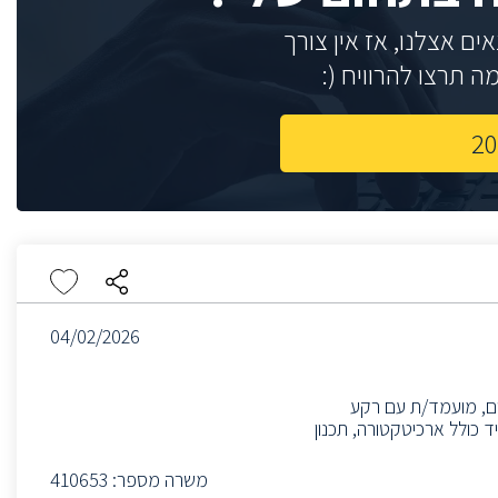
ם אצלנו, אז אין צורך
 תרצו להרוויח (:
04/02/2026
המעבדים, מועמד/ת עם רקע
צת ה Turing group כחלק מצוות מחקר AI ו HW. התפקיד כולל ארכיטקטורה, תכנון
משרה מספר:
410653