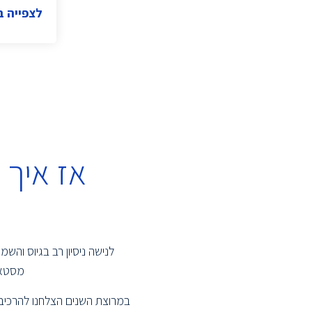
לצפייה 
מומחה תקשורת
(1)
(1)
Group Manager
דירקטור
(1)
(1)
IT Information Security
(1)
Performance Engineer
(13)
Board Design
(2)
Information System Manager
אז איך
(1)
Systems Analyst
(2)
Systems Manager
(10)
DevOps
(7)
Support Engineer
(3)
IT Manager
לנישה ניסיון רב בגיוס וה
Pre sale /Post sale
(1)
מסטאר
(1)
DevOps Team Leader
במרוצת השנים הצלחנו להרכיב 
מנהל מוצר
(2)