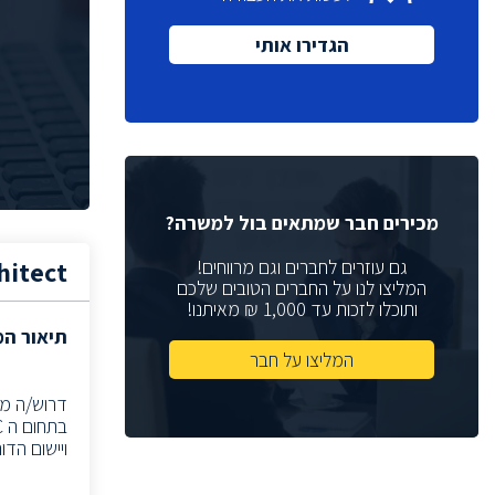
מנכ"ל
(1)
הגדירו אותי
(6)
Quality Assurance
(1)
VP Sales
(2)
Sales Manager
רכזת גיוס
(2)
מנהלת גיוס
(1)
מנהל תכנון
(2)
מכירים חבר שמתאים בול למשרה?
מתכנן
(3)
גם עוזרים לחברים וגם מרווחים!
hitect
Help Desk
המליצו לנו על החברים הטובים שלכם
(4)
ותוכלו לזכות עד 1,000 ₪ מאיתנו!
(2)
Web Developer
תיאור ה
(2)
DFT Eng
המליצו על חבר
(4)
Physical Design
(1)
System Architect
ויישום הד
(5)
Board Design Team Leader
מהנדס ראשי
(1)