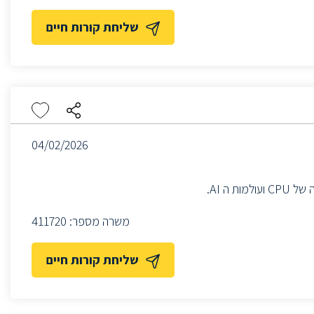
שליחת קורות חיים
04/02/2026
לקבוצת ה Turing group דרוש/ה ארכיטקט/ית חומרה לתפקיד הכולל ארכיטקטורה של CPU ועולמות ה AI.
משרה מספר:
411720
שליחת קורות חיים