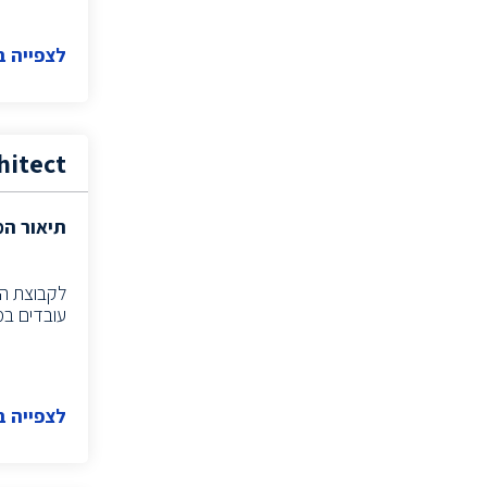
מנהל חשבונות
(15)
לצפייה 
(4)
System Administrator
(2)
Network Engineer
(1)
Verification Team Leader
(2)
Backend Team Leader
hitect
(2)
FPGA Team Leader
(2)
System Team Leader
תיאור ה
איש תמיכה Cloud
(1)
(1)
CISO
עובדים במ
(1)
Hardware manager
(1)
Program Manager
(1)
Product & Test Engineer
RF System Engineer
(3)
לצפייה 
(2)
Product Manager
(2)
DATA MANAGER