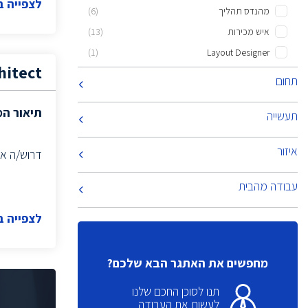
לצפייה 
מהנדס תהליך
(6)
איש מכירות
(13)
(1)
Layout Designer
hitect
(1)
CTO
תחום
(6)
Implements Information Systems
תיאור ה
תעשייה
MSL
(2)
(4)
NPI Engineer
איזור
דרוש/ה ארכי
מנהל/ת שרשרת אספקה
(1)
(2)
Information systems implementers
עבודה מהבית
הנדסאי אלקטרוניקה
(6)
לצפייה 
(4)
Quality engineer
בוגרי מדעי המחשב
(2)
(2)
Linux sys admin
מחפשים את האתגר הבא שלכם?
(1)
Campaign Manager
תנו לסוכן החכם שלנו
(2)
Product Leader
לעשות את העבודה