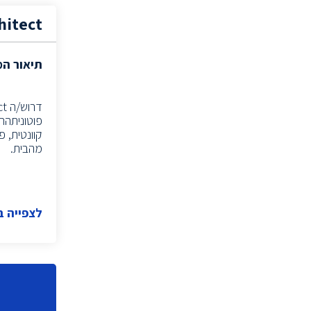
מומחה Cloud
(2)
hitect
(1)
Information systems project manager
מהנדס תפ"י
(2)
תיאור ה
פסיכולוג תעסוקתי
(1)
(1)
Technology Sourcer
פוטוניתהת
סורסר/ית
(2)
(1)
Executive Search
מהבית.
תפעול
(1)
(2)
Information Security Specialist
(1)
Information Security Expert
לצפייה 
ייעוץ
(1)
(1)
Technical Recruiter
(1)
Technical Recruiter
מהנדס
(2)
נציג/ה רפואי/ת
(6)