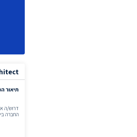
(1)
Product Specialist
ייעוץ אירגוני
(1)
ראש צוות תפעול
(1)
(1)
CEO
מנהל כספים
(1)
(1)
Product Marketing Manager
מהנדס תנועה
(1)
hitect
ראש צוות פיתוח
(2)
מנהל שיווק
(1)
תיאור ה
(7)
Backend Developer
מהנדס Real-Time
(1)
דרוש/ה אר
(4)
Tech Support Specialist
החברה ביחד עם צוות ה-Marketing, לעבו
מהנדס אימות פיתוח ו-ATE
(3)
מנהל אבטחת מידע
(5)
איש תקשורת
(1)