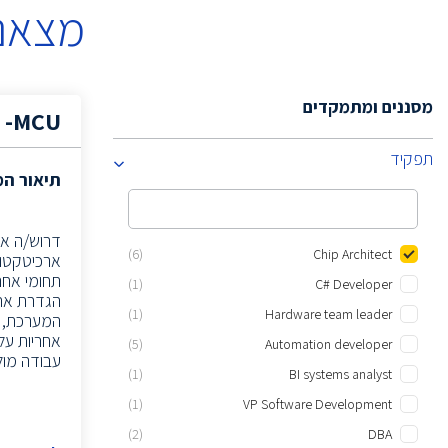
מצאנו
מסננים ומתמקדים
t -MCU
תפקיד
תיאור ה
(6)
Chip Architect
ארכיטקטורות SoC מורכבות כחלק מהדור הבא
תחומי אחרי
(1)
C# Developer
(1)
Hardware team leader
המערכת, RTL ו-Design Verification 
אחריות על כתיבת 
(5)
Automation developer
עבודה מול כלל צוותי ה-SoC והבט
(1)
BI systems analyst
(1)
VP Software Development
(2)
DBA