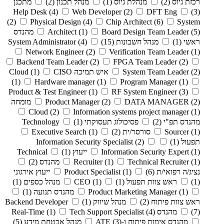
רכזת גיוס
(2)
מנהלת גיוס
(1)
מנהל תכנון
(2)
מתכנן
Help Desk
(4)
Web Developer
(2)
DFT Eng
(3)
(2)
Physical Design
(4)
Chip Architect
(6)
System
(5)
Board Design Team Leader
(1)
Architect
מהנדס
ראשי
(1)
מנהל חשבונות
(15)
(4)
System Administrator
Network Engineer
(2)
Verification Team Leader
(1)
Backend Team Leader
(2)
FPGA Team Leader
(2)
(2)
System Team Leader
איש תמיכה Cloud
CISO
(1)
(1)
Hardware manager
(1)
Program Manager
(1)
Product & Test Engineer
(1)
RF System Engineer
(3)
(2)
DATA MANAGER
(2)
Product Manager
מומחה
Cloud
(2)
Information systems project manager
(1)
מהנדס תפ"י
(2)
פסיכולוג תעסוקתי
(1)
Technology
(1)
Sourcer
סורסר/ית
(2)
(1)
Executive Search
תפעול
(1)
(2)
Information Security Specialist
(1)
Information Security Expert
ייעוץ
(1)
Technical
(1)
Technical Recruiter
(1)
Recruiter
מהנדס
(2)
נציג/ה רפואי/ת
(6)
(1)
Product Specialist
ייעוץ אירגוני
(1)
ראש צוות תפעול
(1)
(1)
CEO
מנהל כספים
(1)
(1)
Product Marketing Manager
מהנדס תנועה
(1)
ראש צוות פיתוח
(2)
מנהל שיווק
(1)
Backend Developer
(7)
מהנדס Real-Time
(4)
Tech Support Specialist
(1)
מהנדס אימות פיתוח ו-ATE
(3)
מנהל אבטחת מידע
(5)