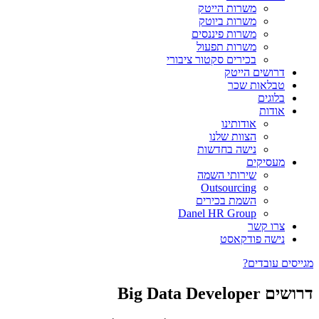
משרות הייטק
משרות ביוטק
משרות פיננסים
משרות תפעול
בכירים סקטור ציבורי
דרושים הייטק
טבלאות שכר
בלוגים
אודות
אודותינו
הצוות שלנו
נישה בחדשות
מעסיקים
שירותי השמה
Outsourcing
השמת בכירים
Danel HR Group
צרו קשר
נישה פודקאסט
מגייסים עובדים?
דרושים Big Data Developer