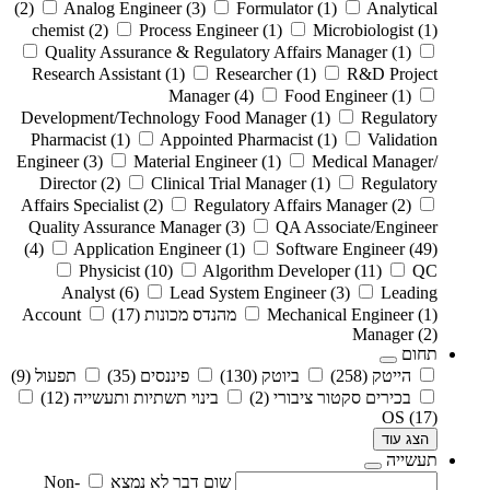
(2)
Analog Engineer
(3)
Formulator
(1)
Analytical
chemist
(2)
Process Engineer
(1)
Microbiologist
(1)
Quality Assurance & Regulatory Affairs Manager
(1)
Research Assistant
(1)
Researcher
(1)
R&D Project
Manager
(4)
Food Engineer
(1)
Development/Technology Food Manager
(1)
Regulatory
Pharmacist
(1)
Appointed Pharmacist
(1)
Validation
Engineer
(3)
Material Engineer
(1)
Medical Manager/
Director
(2)
Clinical Trial Manager
(1)
Regulatory
Affairs Specialist
(2)
Regulatory Affairs Manager
(2)
Quality Assurance Manager
(3)
QA Associate/Engineer
(4)
Application Engineer
(1)
Software Engineer
(49)
Physicist
(10)
Algorithm Developer
(11)
QC
Analyst
(6)
Lead System Engineer
(3)
Leading
(1)
Mechanical Engineer
מהנדס מכונות
(17)
Account
Manager
(2)
תחום
הייטק
(258)
ביוטק
(130)
פיננסים
(35)
תפעול
(9)
בכירים סקטור ציבורי
(2)
בינוי תשתיות ותעשייה
(12)
OS
(17)
הצג עוד
תעשייה
שום דבר לא נמצא
Non-