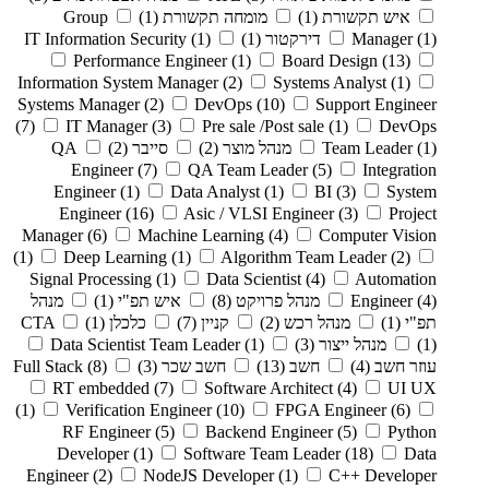
איש תקשורת
(1)
מומחה תקשורת
(1)
Group
(1)
Manager
דירקטור
(1)
(1)
IT Information Security
Performance Engineer
(1)
Board Design
(13)
Information System Manager
(2)
Systems Analyst
(1)
Systems Manager
(2)
DevOps
(10)
Support Engineer
(7)
IT Manager
(3)
Pre sale /Post sale
(1)
DevOps
(1)
Team Leader
מנהל מוצר
(2)
סייבר
(2)
QA
Engineer
(7)
QA Team Leader
(5)
Integration
Engineer
(1)
Data Analyst
(1)
BI
(3)
System
Engineer
(16)
Asic / VLSI Engineer
(3)
Project
Manager
(6)
Machine Learning
(4)
Computer Vision
(1)
Deep Learning
(1)
Algorithm Team Leader
(2)
Signal Processing
(1)
Data Scientist
(4)
Automation
(4)
Engineer
מנהל פרויקט
(8)
איש תפ"י
(1)
מנהל
תפ"י
(1)
מנהל רכש
(2)
קניין
(7)
כלכלן
(1)
CTA
(1)
מנהל ייצור
(3)
(1)
Data Scientist Team Leader
עוזר חשב
(4)
חשב
(13)
חשב שכר
(3)
(8)
Full Stack
RT embedded
(7)
Software Architect
(4)
UI UX
(1)
Verification Engineer
(10)
FPGA Engineer
(6)
RF Engineer
(5)
Backend Engineer
(5)
Python
Developer
(1)
Software Team Leader
(18)
Data
Engineer
(2)
NodeJS Developer
(1)
C++ Developer