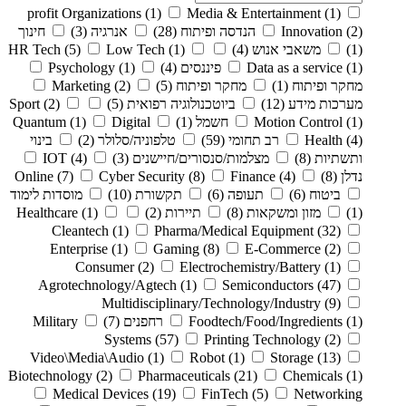
profit Organizations
(1)
Media & Entertainment
(1)
(2)
Innovation
הנדסה ופיתוח
(28)
אנרגיה
(3)
חינוך
(1)
משאבי אנוש
(4)
(1)
Low Tech
(5)
HR Tech
(1)
Data as a service
פיננסים
(4)
(1)
Psychology
מחקר ופיתוח
(1)
מחקר ופיתוח
(5)
(2)
Marketing
מערכות מידע
(12)
ביוטכנולוגיה רפואית
(5)
(2)
Sport
(1)
Motion Control
חשמל
(1)
Digital
(1)
Quantum
(4)
Health
רב תחומי
(59)
טלפוניה/סלולר
(2)
בינוי
ותשתיות
(8)
מצלמות/סנסורים/חיישנים
(3)
(4)
IOT
נדלן
(8)
(4)
Finance
(8)
Cyber Security
(7)
Online
ביטוח
(6)
תעופה
(6)
תקשורת
(10)
מוסדות לימוד
(1)
מזון ומשקאות
(8)
תיירות
(2)
(1)
Healthcare
Cleantech
(1)
Pharma/Medical Equipment
(32)
Enterprise
(1)
Gaming
(8)
E-Commerce
(2)
Consumer
(2)
Electrochemistry/Battery
(1)
Agrotechnology/Agtech
(1)
Semiconductors
(47)
Multidisciplinary/Technology/Industry
(9)
(1)
Foodtech/Food/Ingredients
רחפנים
(7)
Military
Systems
(57)
Printing Technology
(2)
Video\Media\Audio
(1)
Robot
(1)
Storage
(13)
Biotechnology
(2)
Pharmaceuticals
(21)
Chemicals
(1)
Medical Devices
(19)
FinTech
(5)
Networking