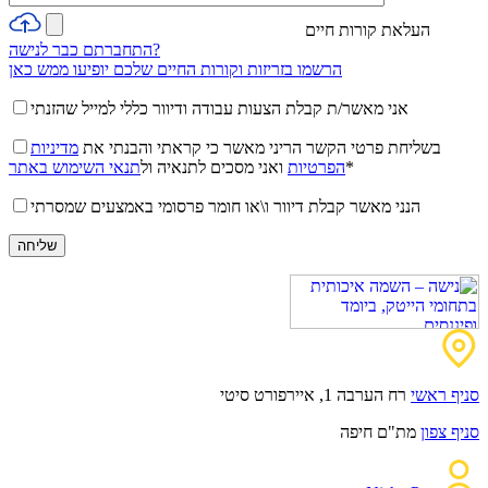
העלאת קורות חיים
התחברתם כבר לנישה?
הרשמו בזריזות וקורות החיים שלכם יופיעו ממש כאן
אני מאשר/ת קבלת הצעות עבודה ודיוור כללי למייל שהזנתי
בשליחת פרטי הקשר הריני מאשר כי קראתי והבנתי את
מדיניות
*
הפרטיות
ואני מסכים לתנאיה ול
תנאי השימוש באתר
הנני מאשר קבלת דיוור ו\או חומר פרסומי באמצעים שמסרתי
סניף ראשי
רח הערבה 1, איירפורט סיטי
סניף צפון
מת"ם חיפה