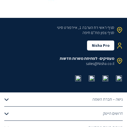
סניף ראשי
רח הערבה 1, איירפורט סיטי
סניף צפון
מת"ם חיפה
Nisha Pro
מעסיקים- לפתיחת משרות חדשות
sales@Nisha.co.il
נישה – חברת השמה
אודותינו
דרושים הייטק
הצוות שלנו
דרושים מתכנתים
טבלאות שכר