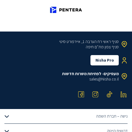
סניף ראשי
רח הערבה 1, איירפורט סיטי
סניף צפון
מת"ם חיפה
Nisha Pro
מעסיקים- לפתיחת משרות חדשות
sales@Nisha.co.il
נישה – חברת השמה
אודותינו
דרושים הייטק