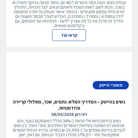
עבודת נשים: הגנה מפני פיטורים ל-60 יום, איסור פגיעה בהיקף משרה או
בשכר, וזכות לשוב לאותו תפקיד ולאותם תנאים. לצד הזכויות, התהליך
דורש מילוי טפסים ספציפיים - במיוחד אישור מעסיק על חזרה מחופשת
לידה (נספח 4 / נספח 7 / נספח 13), הנדרש לצורך סבסוד מעונות יום.
מדריך זה מרכז את כל מה שצריך לדעת - מהזכויות ועד הטפסים, עם
צ'קליסטים מעשיים.
קראו עוד
מאמרי הייטק
נשים בהייטק – המדריך המלא: נתונים, שכר, מסלולי קריירה
והזדמנויות.
רוני רונן
06/03/2026
נשים בהייטק הישראלי מהוות כ-34% מכלל המועסקים בענף, נתון
שכמעט לא השתנה בשלושת העשורים האחרונים. פערי השכר בין נשים
לגברים בהייטק עומדים על כ-10,000 ₪ בחודש, ובדרגי הניהול הפערים
עמוקים עוד יותר - רק 17% מהדרג הבכיר הן נשים. עם זאת, ישנן