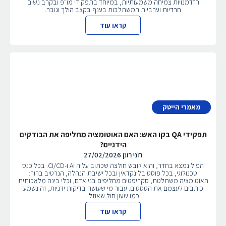
הזדמנויות צמיחה משמעותיות, במיוחד בתפקידי מו"פ ובקרב נשים
חרדיות וערביות המשתלבות בענף בקצב הולך וגובר.
קראו עוד
מאמרי הייטק
תפקידי QA בקו האש: האם האוטומציה מחליפה את הבודקים
הידניים?
רוני רונן
27/02/2026
הפיל נמצא בחדר, והוא לובש חולצה שכתוב עליה AI ו-CI/CD. בכל כנס
טכנולוגי, בכל פוסט בלינקדאין ובכל ישיבת הנהלה, הנרטיב ברור:
האוטומציה משתלטת, סקריפטים מחליפים בני אדם, וכלי בינה מלאכותית
כותבים לעצמם את הטסטים. עבור מי שעושה בדיקות ידניות, זה נשמע
כמו שעון חול שאוזל.
קראו עוד