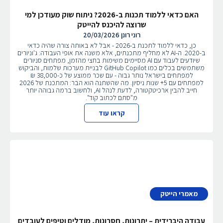
האם כדאי ללמוד תכנות ב-2026? ניתוח שוק מעודכן למי
שרוצה להיכנס להייטק
רוני רונן
20/03/2026
כן, כדאי ללמוד לתכנת ב-2026 - אבל לא באותה צורה שהיה כדאי
ב-2020. ה-AI לא מחליף מתכנתים, אלא משנה את אופי העבודה: ג'וניורים
שיודעים לעבוד עם AI מסיימים משימות בחצי מהזמן, מפתחים סניורים
משתמשים בכלים כמו GitHub Copilot לבניית מערכות שלמות, והביקוש
למפתחים בישראל נותר גבוה - עם שכר ממוצע של כ-38,000 ₪
למפתחים עם 5+ שנות ניסיון. מה שהשתנה הוא הבר: המתכנת של 2026
חייב להבין ארכיטקטורה, לדעת לנהל AI, ולחשוב ברמה גבוהה יותר
מ"סתם לכתוב קוד".
קראו עוד
מאמרי הייטק
עבודה היברידית – יתרונות, חסרונות, מודלים וטיפים לעובדים