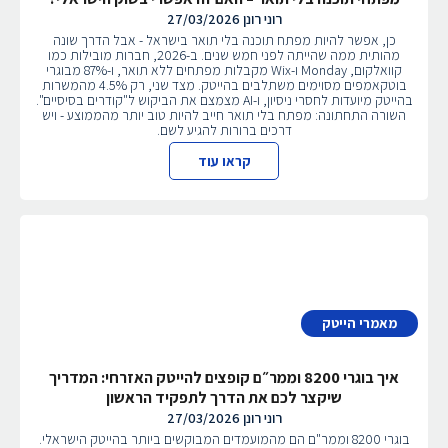
רוני רונן
27/03/2026
כן, אפשר להיות מפתח תוכנה בלי תואר בישראל - אבל הדרך שונה
מהותית ממה שהייתה לפני חמש שנים. ב-2026, חברות מובילות כמו
קוואלקום, Monday ו-Wix מקבלות מפתחים ללא תואר, ו-87% מבוגרי
בוטקאמפים מסוימים משתלבים בהייטק. מצד שני, רק 4.5% מהמשרות
בהייטק מיועדות לחסרי ניסיון, ו-AI מצמצם את הביקוש ל"קודרים בסיסיים".
השורה התחתונה: מפתח בלי תואר חייב להיות טוב יותר מהממוצע - ויש
דרכים ברורות להגיע לשם.
קראו עוד
מאמרי הייטק
איך בוגרי 8200 וממר״ם קופצים להייטק האזרחי: המדריך
שיקצר לכם את הדרך לתפקיד הראשון
רוני רונן
27/03/2026
בוגרי 8200 וממר"ם הם מהמועמדים המבוקשים ביותר בהייטק הישראלי.