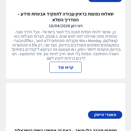
שאלות נפוצות בראיון עבודה לתפקיד אבטחת מידע –
המדריך המלא
רוני רונן
10/04/2026
כן, אפשר להיות מפתח תוכנה בלי תואר בישראל - אבל הדרך שונה
מהותית ממה שהייתה לפני חמש שנים. ב-2026, חברות מובילות כמו
קוואלקום, Monday ו-Wix מקבלות מפתחים ללא תואר, ו-87% מבוגרי
בוטקאמפים מסוימים משתלבים בהייטק. מצד שני, רק 4.5% מהמשרות
בהייטק מיועדות לחסרי ניסיון, ו-AI מצמצם את הביקוש ל"קודרים בסיסיים".
השורה התחתונה: מפתח בלי תואר חייב להיות טוב יותר מהממוצע - ויש
דרכים ברורות להגיע לשם.
קראו עוד
מאמרי הייטק
מפתחי תוכנה בלי תואר – האם זה אפשרי בשוק הישראלי?