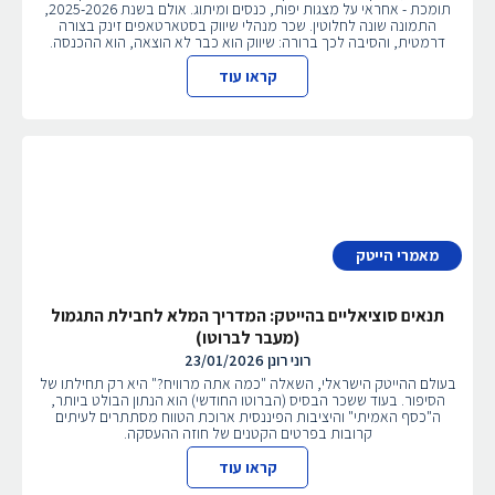
תומכת - אחראי על מצגות יפות, כנסים ומיתוג. אולם בשנת 2025-2026,
התמונה שונה לחלוטין. שכר מנהלי שיווק בסטארטאפים זינק בצורה
דרמטית, והסיבה לכך ברורה: שיווק הוא כבר לא הוצאה, הוא ההכנסה.
קראו עוד
מאמרי הייטק
תנאים סוציאליים בהייטק: המדריך המלא לחבילת התגמול
(מעבר לברוטו)
רוני רונן
23/01/2026
בעולם ההייטק הישראלי, השאלה "כמה אתה מרוויח?" היא רק תחילתו של
הסיפור. בעוד ששכר הבסיס (הברוטו החודשי) הוא הנתון הבולט ביותר,
ה"כסף האמיתי" והיציבות הפיננסית ארוכת הטווח מסתתרים לעיתים
קרובות בפרטים הקטנים של חוזה ההעסקה.
קראו עוד