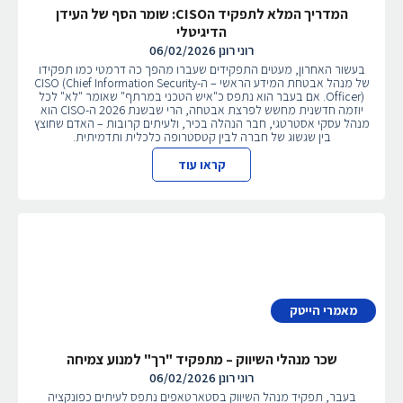
המדריך המלא לתפקיד הCISO: שומר הסף של העידן
הדיגיטלי
רוני רונן
06/02/2026
בעשור האחרון, מעטים התפקידים שעברו מהפך כה דרמטי כמו תפקידו
של מנהל אבטחת המידע הראשי – ה-CISO (Chief Information Security
Officer). אם בעבר הוא נתפס כ"איש הטכני במרתף" שאומר "לא" לכל
יוזמה חדשנית מחשש לפרצת אבטחה, הרי שבשנת 2026 ה-CISO הוא
מנהל עסקי אסטרטגי, חבר הנהלה בכיר, ולעיתים קרובות – האדם שחוצץ
בין שגשוג של חברה לבין קטסטרופה כלכלית ותדמיתית.
קראו עוד
מאמרי הייטק
שכר מנהלי השיווק – מתפקיד "רך" למנוע צמיחה
רוני רונן
06/02/2026
בעבר, תפקיד מנהל השיווק בסטארטאפים נתפס לעיתים כפונקציה