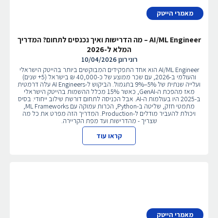
מאמרי הייטק
AI/ML Engineer – מה הדרישות ואיך נכנסים לתחום? המדריך
המלא ל-2026
רוני רונן
10/04/2026
AI/ML Engineer הוא אחד התפקידים המבוקשים ביותר בהייטק הישראלי
והעולמי ב-2026, עם שכר ממוצע של כ-40,000 ₪ בישראל (5+ שנים)
ועלייה שנתית של 5%–9% בתגמול. הביקוש ל-AI Engineers עלה דרמטית
מאז מהפכת ה-GenAI, כאשר 15% מכלל ההשמות בהייטק הישראלי
ב-2025 היו בעולמות ה-AI. אבל הכניסה לתחום דורשת שילוב ייחודי: בסיס
מתמטי חזק, שליטה ב-Python, הכרות עמוקה עם ML Frameworks,
ויכולת להעביר מודלים ל-Production. המדריך הזה מפרט את כל מה
שצריך - מהדרישות ועד מפת הקריירה.
קראו עוד
מאמרי הייטק