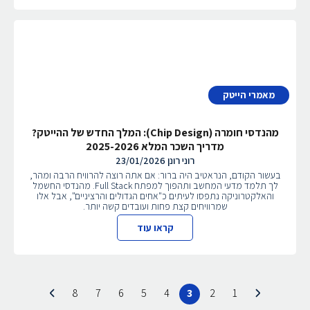
מאמרי הייטק
מהנדסי חומרה (Chip Design): המלך החדש של ההייטק?
מדריך השכר המלא 2025-2026
רוני רונן
23/01/2026
בעשור הקודם, הנראטיב היה ברור: אם אתה רוצה להרוויח הרבה ומהר,
לך תלמד מדעי המחשב ותהפוך למפתח Full Stack. מהנדסי החשמל
והאלקטרוניקה נתפסו לעיתים כ"אחים הגדולים והרציניים", אבל אלו
שמרוויחים קצת פחות ועובדים קשה יותר.
קראו עוד
8
7
6
5
4
3
2
1