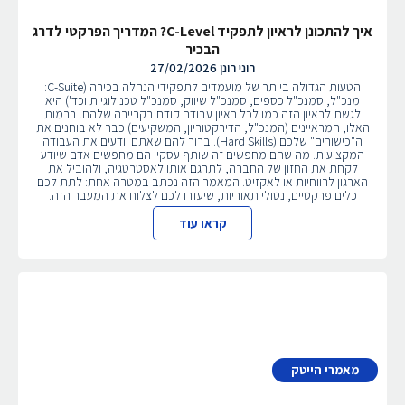
איך להתכונן לראיון לתפקיד C-Level? המדריך הפרקטי לדרג
הבכיר
רוני רונן
27/02/2026
הטעות הגדולה ביותר של מועמדים לתפקידי הנהלה בכירה (C-Suite:
מנכ"ל, סמנכ"ל כספים, סמנכ"ל שיווק, סמנכ"ל טכנולוגיות וכד') היא
לגשת לראיון הזה כמו לכל ראיון עבודה קודם בקריירה שלהם. ברמות
האלו, המראיינים (המנכ"ל, הדירקטוריון, המשקיעים) כבר לא בוחנים את
ה"כישורים" שלכם (Hard Skills). ברור להם שאתם יודעים את העבודה
המקצועית. מה שהם מחפשים זה שותף עסקי. הם מחפשים אדם שיודע
לקחת את החזון של החברה, לתרגם אותו לאסטרטגיה, ולהוביל את
הארגון לרווחיות או לאקזיט. המאמר הזה נכתב במטרה אחת: לתת לכם
כלים פרקטיים, נטולי תאוריות, שיעזרו לכם לצלוח את המעבר הזה.
קראו עוד
מאמרי הייטק