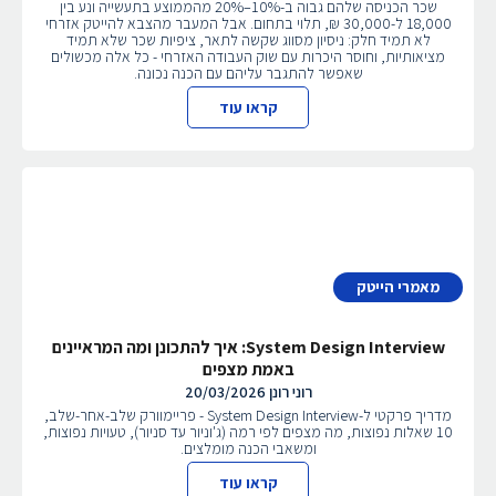
שכר הכניסה שלהם גבוה ב-10%–20% מהממוצע בתעשייה ונע בין
18,000 ל-30,000 ₪, תלוי בתחום. אבל המעבר מהצבא להייטק אזרחי
לא תמיד חלק: ניסיון מסווג שקשה לתאר, ציפיות שכר שלא תמיד
מציאותיות, וחוסר היכרות עם שוק העבודה האזרחי - כל אלה מכשולים
שאפשר להתגבר עליהם עם הכנה נכונה.
קראו עוד
מאמרי הייטק
System Design Interview: איך להתכונן ומה המראיינים
באמת מצפים
רוני רונן
20/03/2026
מדריך פרקטי ל-System Design Interview - פריימוורק שלב-אחר-שלב,
10 שאלות נפוצות, מה מצפים לפי רמה (ג'וניור עד סניור), טעויות נפוצות,
ומשאבי הכנה מומלצים.
קראו עוד